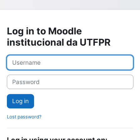
Log in to Moodle
institucional da UTFPR
Username
Password
Log in
Lost password?
Log in using your account on: